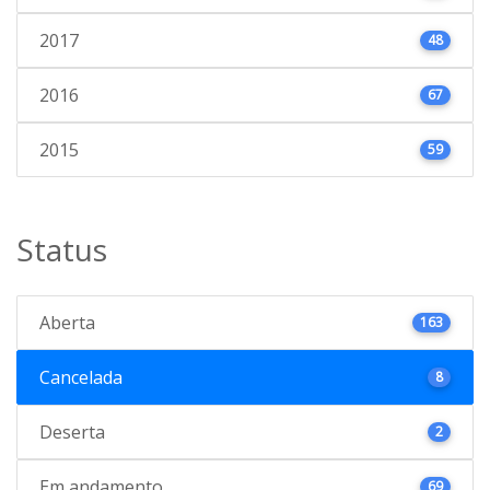
2017
48
2016
67
2015
59
Status
Aberta
163
Cancelada
8
Deserta
2
Em andamento
69