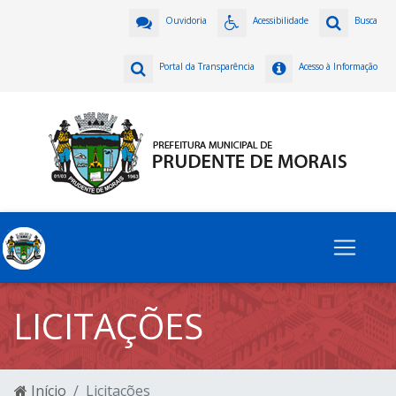
Ouvidoria
Acessibilidade
Busca
Portal da Transparência
Acesso à Informação
LICITAÇÕES
Início
Licitações