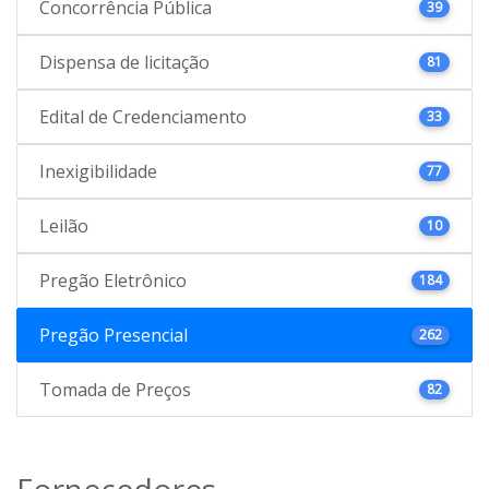
Concorrência Pública
39
Dispensa de licitação
81
Edital de Credenciamento
33
Inexigibilidade
77
Leilão
10
Pregão Eletrônico
184
Pregão Presencial
262
Tomada de Preços
82
Fornecedores