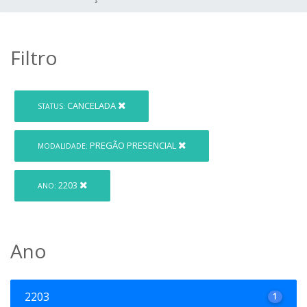
Filtro
CANCELADA
STATUS:
PREGÃO PRESENCIAL
MODALIDADE:
2203
ANO:
Ano
2203
1