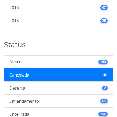
2016
67
2015
59
Status
Aberta
163
Cancelada
8
Deserta
2
Em andamento
69
Encerrada
550