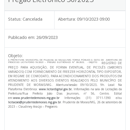
Status:
Cancelada
Abertura:
09/10/2023 09:00
Publicado em:
26/09/2023
Objeto:
A PREFEITURA MUNICIPAL DE Prudente de Morais/MG
TORNA PÚBLICO A DATA DE ABERTURA DO
PROCESSO LICITATÓRIO 99/2023 – PREGÃO ELETRÔNICO Nº 30/2023, - OBJETO:
REGISTRO DE
PREÇO PARA AQUISIÇÃO, DE FORMA EVENTUAL, DE PICOLÉS (SABORES
VARIADOS)
COM FORNECIMENTO DE FREEZER HORIZONTAL TIPO EXPOSITOR,
EM REGIME DE COMODATO, PARA ACONDICIONAMENTO DOS PRODUTOS
EM
ATENDIMENTO AOS DIVERSOS EVENTOS REALIZADOS PELO MUNICÍPIO DE
PRUDENTE DE MORAIS/MG
.
. Abertura/sessão: 09/10/2023, 9h. Local: Na
Plataforma Eletrônica:
www.licitardigital.gov.br
, Informações na sala de Licitações da
Prefeitura/Rua Prefeito João Dias Jeunnon, nº 56, Centro. Edital
em:
www.prudentedemorais.mg.gov.br
Informações: (31) 3711-1390 e/ou
licitacoes@prudentedemorais.mg.gov.br
. Prudente de Morais/MG, 26 de setembro de
2023 – Claudiney Araújo – Pregoeiro.