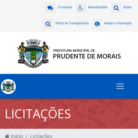
Ouvidoria
Acessibilidade
Busca
Portal da Transparência
Acesso à Informação
LICITAÇÕES
Início
Licitações