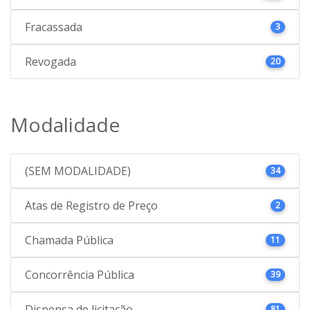
Fracassada
3
Revogada
20
Modalidade
(SEM MODALIDADE)
34
Atas de Registro de Preço
2
Chamada Pública
11
Concorrência Pública
39
Dispensa de licitação
81