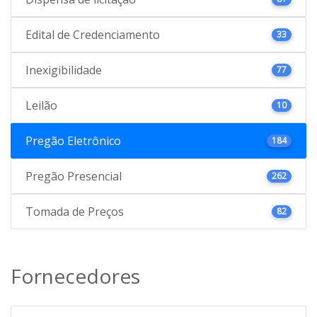
Edital de Credenciamento
33
Inexigibilidade
77
Leilão
10
Pregão Eletrônico
184
Pregão Presencial
262
Tomada de Preços
82
Fornecedores