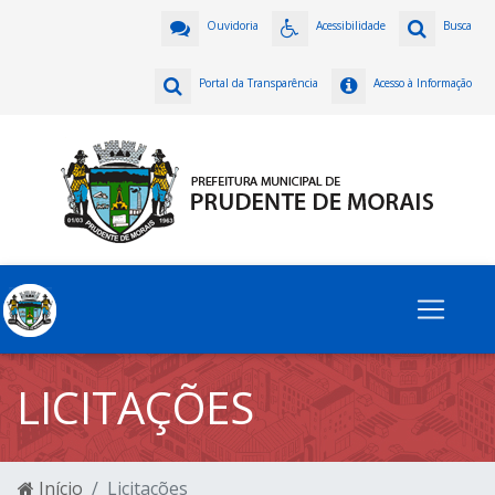
Ouvidoria
Acessibilidade
Busca
Portal da Transparência
Acesso à Informação
LICITAÇÕES
Início
Licitações