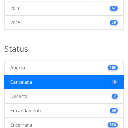
2016
67
2015
59
Status
Aberta
163
Cancelada
8
Deserta
2
Em andamento
69
Encerrada
550