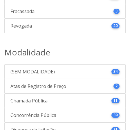
Fracassada
3
Revogada
20
Modalidade
(SEM MODALIDADE)
34
Atas de Registro de Preço
2
Chamada Pública
11
Concorrência Pública
39
Dispensa de licitação
81