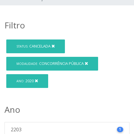
Filtro
CANCELADA
STATUS:
CONCORRÊNCIA PÚBLICA
MODALIDADE:
2020
ANO:
Ano
2203
1