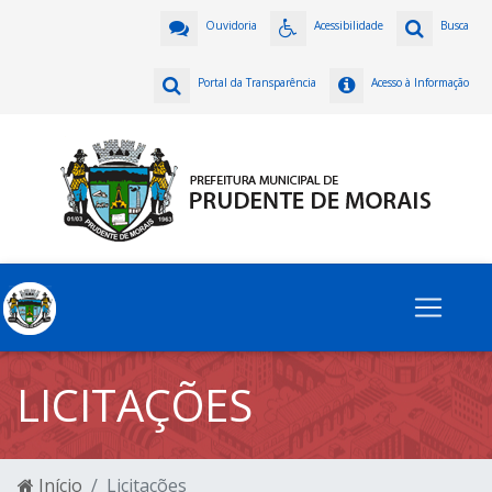
Ouvidoria
Acessibilidade
Busca
Portal da Transparência
Acesso à Informação
LICITAÇÕES
Início
Licitações