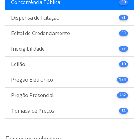
Concorrência Pública
39
Dispensa de licitação
81
Edital de Credenciamento
33
Inexigibilidade
77
Leilão
10
Pregão Eletrônico
184
Pregão Presencial
262
Tomada de Preços
82
Fornecedores