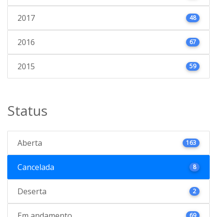
2017
48
2016
67
2015
59
Status
Aberta
163
Cancelada
8
Deserta
2
Em andamento
69