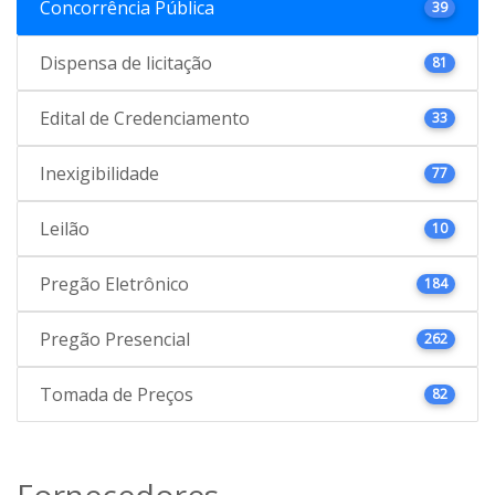
Concorrência Pública
39
Dispensa de licitação
81
Edital de Credenciamento
33
Inexigibilidade
77
Leilão
10
Pregão Eletrônico
184
Pregão Presencial
262
Tomada de Preços
82
Fornecedores