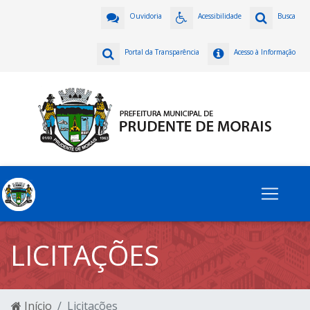
Ouvidoria
Acessibilidade
Busca
Portal da Transparência
Acesso à Informação
LICITAÇÕES
Início
Licitações