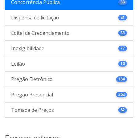
Concorrência Pública
39
Dispensa de licitação
81
Edital de Credenciamento
33
Inexigibilidade
77
Leilão
10
Pregão Eletrônico
184
Pregão Presencial
262
Tomada de Preços
82
Fornecedores