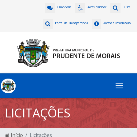
Ouvidoria
Acessibilidade
Busca
Portal da Transparência
Acesso à Informação
LICITAÇÕES
Início
Licitações