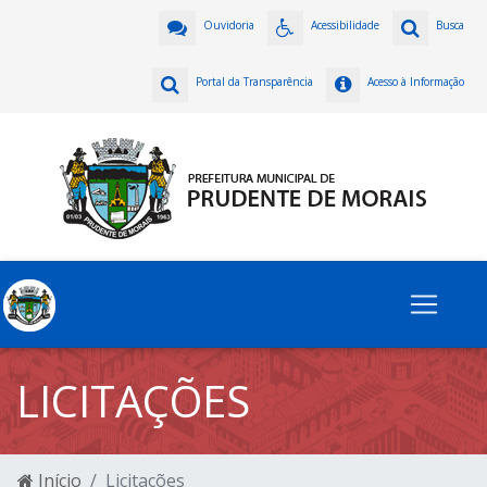
Ouvidoria
Acessibilidade
Busca
Portal da Transparência
Acesso à Informação
LICITAÇÕES
Início
Licitações