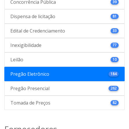
Concorrência Pública
39
Dispensa de licitação
81
Edital de Credenciamento
33
Inexigibilidade
77
Leilão
10
Pregão Eletrônico
184
Pregão Presencial
262
Tomada de Preços
82
Fornecedores