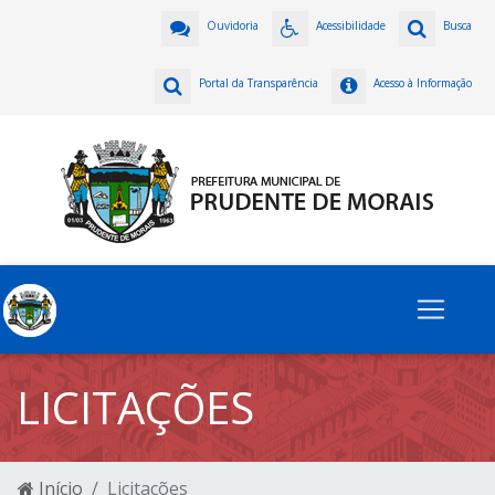
Ouvidoria
Acessibilidade
Busca
Portal da Transparência
Acesso à Informação
LICITAÇÕES
Início
Licitações