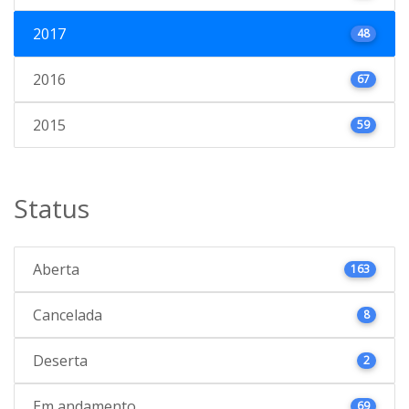
2017
48
2016
67
2015
59
Status
Aberta
163
Cancelada
8
Deserta
2
Em andamento
69