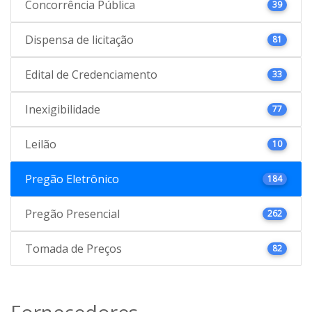
Concorrência Pública
39
Dispensa de licitação
81
Edital de Credenciamento
33
Inexigibilidade
77
Leilão
10
Pregão Eletrônico
184
Pregão Presencial
262
Tomada de Preços
82
Fornecedores