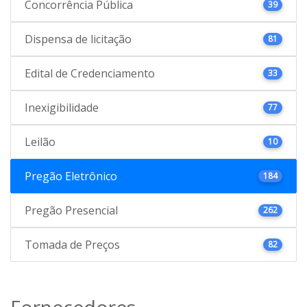
Concorrência Pública
39
Dispensa de licitação
81
Edital de Credenciamento
33
Inexigibilidade
77
Leilão
10
Pregão Eletrônico
184
Pregão Presencial
262
Tomada de Preços
82
Fornecedores