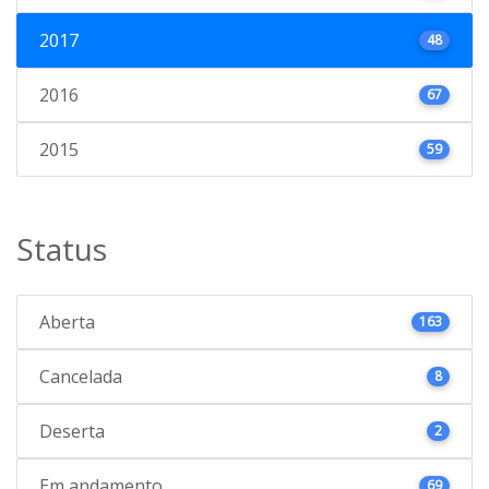
2017
48
2016
67
2015
59
Status
Aberta
163
Cancelada
8
Deserta
2
Em andamento
69