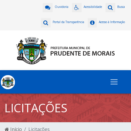
Ouvidoria
Acessibilidade
Busca
Portal da Transparência
Acesso à Informação
LICITAÇÕES
Início
Licitações