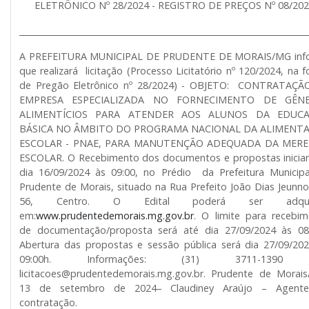
ELETRÔNICO Nº 28/2024 - REGISTRO DE PREÇOS Nº 08/20
______________________________________________________________________
A PREFEITURA MUNICIPAL DE PRUDENTE DE MORAIS/MG inf
que realizará licitação (Processo Licitatório nº 120/2024, na 
de Pregão Eletrônico nº 28/2024) - OBJETO: CONTRATAÇÃ
EMPRESA ESPECIALIZADA NO FORNECIMENTO DE GÊN
ALIMENTÍCIOS PARA ATENDER AOS ALUNOS DA EDUC
BÁSICA NO ÂMBITO DO PROGRAMA NACIONAL DA ALIMENT
ESCOLAR - PNAE, PARA MANUTENÇÃO ADEQUADA DA MER
ESCOLAR. O Recebimento dos documentos e propostas inicia
dia 16/09/2024 às 09:00, no Prédio da Prefeitura Municip
Prudente de Morais, situado na Rua Prefeito João Dias Jeunno
56, Centro. O Edital poderá ser adquir
em:
www.prudentedemorais.mg.gov.br
. O limite para recebi
de documentação/proposta será até dia 27/09/2024 às 08:
Abertura das propostas e sessão pública será dia 27/09/20
09:00h. Informações: (31) 3711-1390
licitacoes@prudentedemorais.mg.gov.br. Prudente de Morai
13 de setembro de 2024– Claudiney Araújo – Agent
contratação.