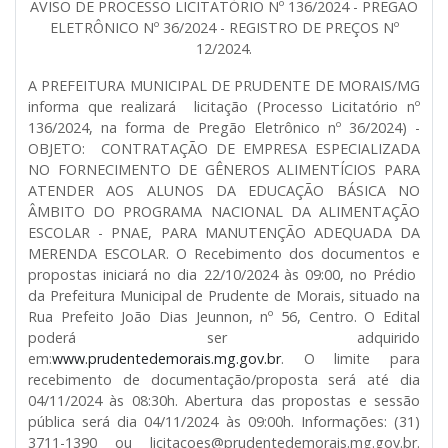
AVISO DE PROCESSO LICITATÓRIO Nº 136/2024 - PREGÃO
ELETRÔNICO Nº 36/2024 - REGISTRO DE PREÇOS Nº
12/2024.
A PREFEITURA MUNICIPAL DE PRUDENTE DE MORAIS/MG
informa que realizará licitação (Processo Licitatório nº
136/2024, na forma de Pregão Eletrônico nº 36/2024) -
OBJETO: CONTRATAÇÃO DE EMPRESA ESPECIALIZADA
NO FORNECIMENTO DE GÊNEROS ALIMENTÍCIOS PARA
ATENDER AOS ALUNOS DA EDUCAÇÃO BÁSICA NO
ÂMBITO DO PROGRAMA NACIONAL DA ALIMENTAÇÃO
ESCOLAR - PNAE, PARA MANUTENÇÃO ADEQUADA DA
MERENDA ESCOLAR. O Recebimento dos documentos e
propostas iniciará no dia 22/10/2024 às 09:00, no Prédio
da Prefeitura Municipal de Prudente de Morais, situado na
Rua Prefeito João Dias Jeunnon, nº 56, Centro. O Edital
poderá ser adquirido
em:
www.prudentedemorais.mg.gov.br
. O limite para
recebimento de documentação/proposta será até dia
04/11/2024 às 08:30h. Abertura das propostas e sessão
pública será dia 04/11/2024 às 09:00h. Informações: (31)
3711-1390 ou licitacoes@prudentedemorais.mg.gov.br.