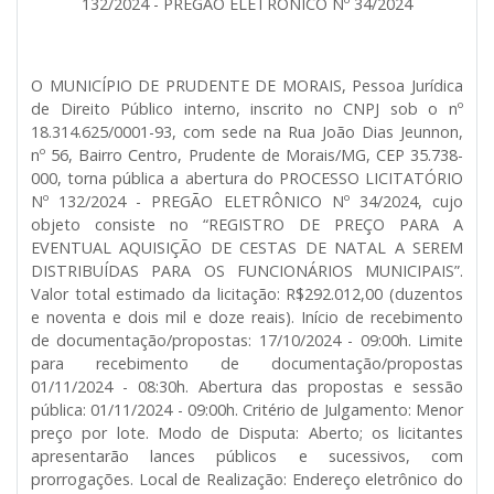
132/2024 - PREGÃO ELETRÔNICO Nº 34/2024
O MUNICÍPIO DE PRUDENTE DE MORAIS, Pessoa Jurídica
de Direito Público interno, inscrito no CNPJ sob o nº
18.314.625/0001-93, com sede na Rua João Dias Jeunnon,
nº 56, Bairro Centro, Prudente de Morais/MG, CEP 35.738-
000, torna pública a abertura do PROCESSO LICITATÓRIO
Nº 132/2024 - PREGÃO ELETRÔNICO Nº 34/2024, cujo
objeto consiste no “REGISTRO DE PREÇO PARA A
EVENTUAL AQUISIÇÃO DE CESTAS DE NATAL A SEREM
DISTRIBUÍDAS PARA OS FUNCIONÁRIOS MUNICIPAIS”.
Valor total estimado da licitação: R$292.012,00 (duzentos
e noventa e dois mil e doze reais). Início de recebimento
de documentação/propostas: 17/10/2024 - 09:00h. Limite
para recebimento de documentação/propostas
01/11/2024 - 08:30h. Abertura das propostas e sessão
pública: 01/11/2024 - 09:00h. Critério de Julgamento: Menor
preço por lote. Modo de Disputa: Aberto; os licitantes
apresentarão lances públicos e sucessivos, com
prorrogações. Local de Realização: Endereço eletrônico do