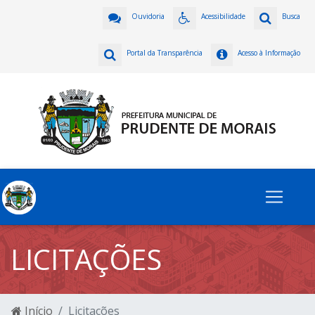
Ouvidoria
Acessibilidade
Busca
Portal da Transparência
Acesso à Informação
LICITAÇÕES
Início
Licitações