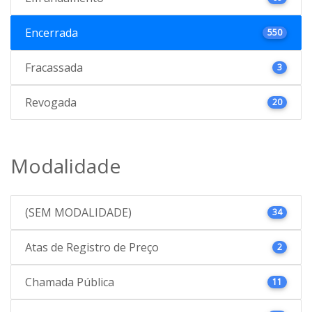
Encerrada
550
Fracassada
3
Revogada
20
Modalidade
(SEM MODALIDADE)
34
Atas de Registro de Preço
2
Chamada Pública
11