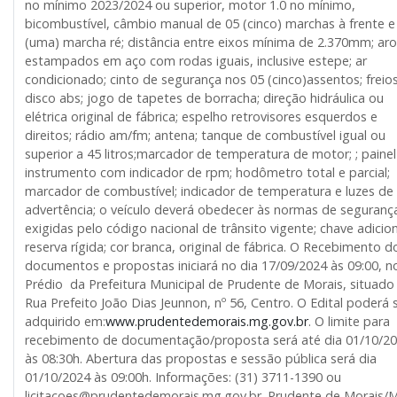
no mínimo 2023/2024 ou superior, motor 1.0 no mínimo,
bicombustível, câmbio manual de 05 (cinco) marchas à frente e
(uma) marcha ré; distância entre eixos mínima de 2.370mm; aro
estampados em aço com rodas iguais, inclusive estepe; ar
condicionado; cinto de segurança nos 05 (cinco)assentos; freio
disco abs; jogo de tapetes de borracha; direção hidráulica ou
elétrica original de fábrica; espelho retrovisores esquerdos e
direitos; rádio am/fm; antena; tanque de combustível igual ou
superior a 45 litros;marcador de temperatura de motor; ; painel
instrumento com indicador de rpm; hodômetro total e parcial;
marcador de combustível; indicador de temperatura e luzes de
advertência; o veículo deverá obedecer às normas de seguranç
exigidas pelo código nacional de trânsito vigente; chave adicion
reserva rígida; cor branca, original de fábrica. O Recebimento d
documentos e propostas iniciará no dia 17/09/2024 às 09:00, n
Prédio da Prefeitura Municipal de Prudente de Morais, situado
Rua Prefeito João Dias Jeunnon, nº 56, Centro. O Edital poderá 
adquirido em:
www.prudentedemorais.mg.gov.br
. O limite para
recebimento de documentação/proposta será até dia 01/10/2
às 08:30h. Abertura das propostas e sessão pública será dia
01/10/2024 às 09:00h. Informações: (31) 3711-1390 ou
licitacoes@prudentedemorais.mg.gov.br. Prudente de Morais/