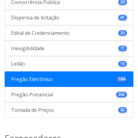
Concorrência Pública
39
Dispensa de licitação
81
Edital de Credenciamento
33
Inexigibilidade
77
Leilão
10
Pregão Eletrônico
184
Pregão Presencial
262
Tomada de Preços
82
Fornecedores