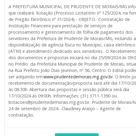
A PREFEITURA MUNICIPAL DE PRUDENTE DE MORAIS/MG inf
que realizará licitação (Processo Licitatório nº 125/2024, na fo
de Pregão Eletrônico nº 31/2024) - OBJETO: Contratação de
Instituição Financeira para prestação de serviços de
processamento e gerenciamento de folha de pagamento dos
servidores da Prefeitura de Prudente de Morais/MG, incluindo a
disponibilização de agência física no Município, caixa eletrônico
(ATM) e atendimento dedicado aos servidores.. O Recebiment
dos documentos e propostas iniciará no dia 25/09/2024 às 09:0
no Prédio da Prefeitura Municipal de Prudente de Morais, situ
na Rua Prefeito João Dias Jeunnon, nº 56, Centro. O Edital pode
ser adquirido em:
www.prudentedemorais.mg.gov.br
. O limite p
recebimento de documentação/proposta será até dia 17/10/2
às 08:30h. Abertura das propostas e sessão pública será dia
17/10/2024 às 09:00h. Informações: (31) 3711-1390 ou
licitacoes@prudentedemorais.mg.gov.br. Prudente de Morais/
24 de setembro de 2024– Claudiney Araújo – Agente de
contratação.