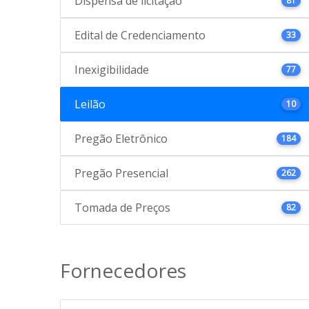
Dispensa de licitação
81
Edital de Credenciamento
33
Inexigibilidade
77
Leilão
10
Pregão Eletrônico
184
Pregão Presencial
262
Tomada de Preços
82
Fornecedores