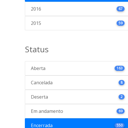
2016
67
2015
59
Status
Aberta
163
Cancelada
8
Deserta
2
Em andamento
69
Encerrada
550