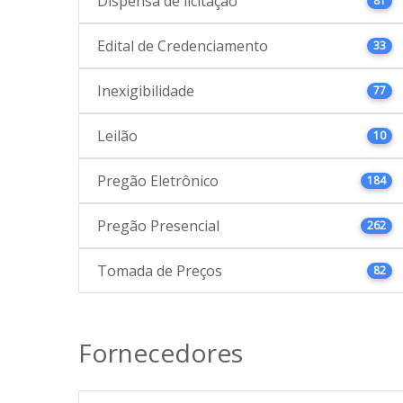
Dispensa de licitação
81
Edital de Credenciamento
33
Inexigibilidade
77
Leilão
10
Pregão Eletrônico
184
Pregão Presencial
262
Tomada de Preços
82
Fornecedores