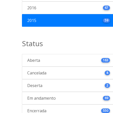
2016
67
2015
59
Status
Aberta
163
Cancelada
8
Deserta
2
Em andamento
69
Encerrada
550