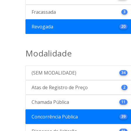
Fracassada
3
Revogada
20
Modalidade
(SEM MODALIDADE)
34
Atas de Registro de Preço
2
Chamada Pública
11
Concorrência Pública
39