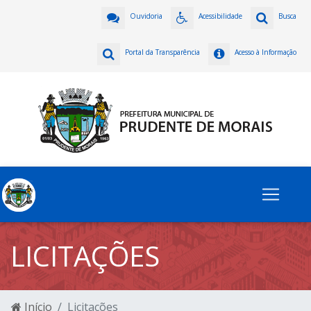
Ouvidoria
Acessibilidade
Busca
Portal da Transparência
Acesso à Informação
LICITAÇÕES
Início
Licitações