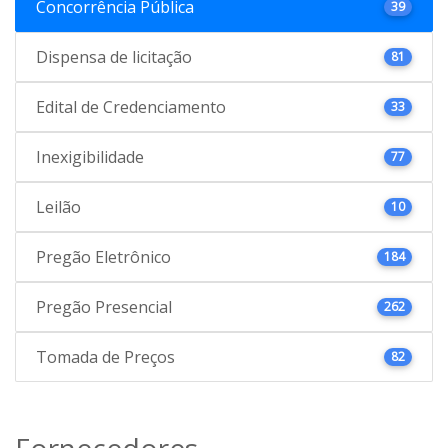
Concorrência Pública
39
Dispensa de licitação
81
Edital de Credenciamento
33
Inexigibilidade
77
Leilão
10
Pregão Eletrônico
184
Pregão Presencial
262
Tomada de Preços
82
Fornecedores