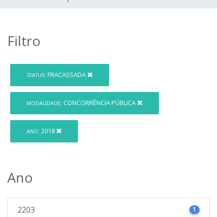
Filtro
FRACASSADA
STATUS:
CONCORRÊNCIA PÚBLICA
MODALIDADE:
2018
ANO:
Ano
2203
1