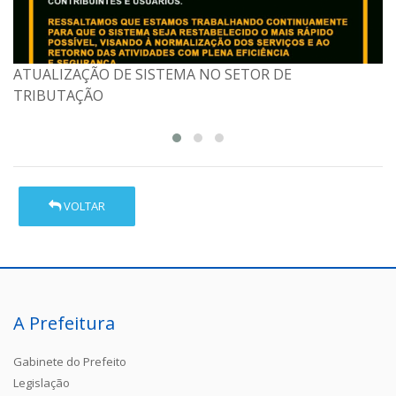
ATUALIZAÇÃO DE SISTEMA NO SETOR DE
COMUNICADO OFICIAL – EMISSÃO DE NOTA FISCAL DE
TRIBUTAÇÃO
SERVIÇOS ELETRÔNICA (NFS-e – MODELO NACIONAL)
VOLTAR
A Prefeitura
Gabinete do Prefeito
Legislação