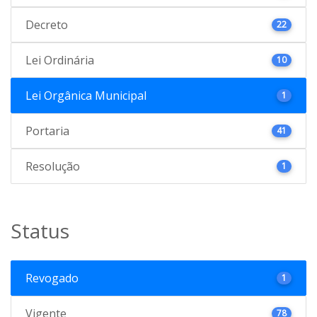
Decreto
22
Lei Ordinária
10
Lei Orgânica Municipal
1
Portaria
41
Resolução
1
Status
Revogado
1
Vigente
78