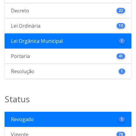
Decreto
22
Lei Ordinária
10
Lei Orgânica Municipal
1
Portaria
41
Resolução
1
Status
Revogado
1
Vigente
78