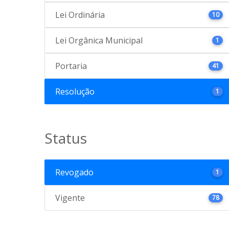
Lei Ordinária
10
Lei Orgânica Municipal
1
Portaria
41
Resolução
1
Status
Revogado
1
Vigente
78