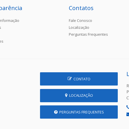
parência
Contatos
Informação
Fale Conosco
s
Localização
Perguntas Frequentes
es
CONTATO
R
P
LOCALIZAÇÃO
C
PERGUNTAS FREQUENTES