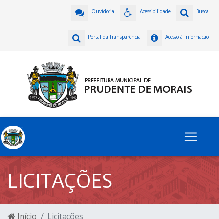
Ouvidoria
Acessibilidade
Busca
Portal da Transparência
Acesso à Informação
LICITAÇÕES
Início
Licitações