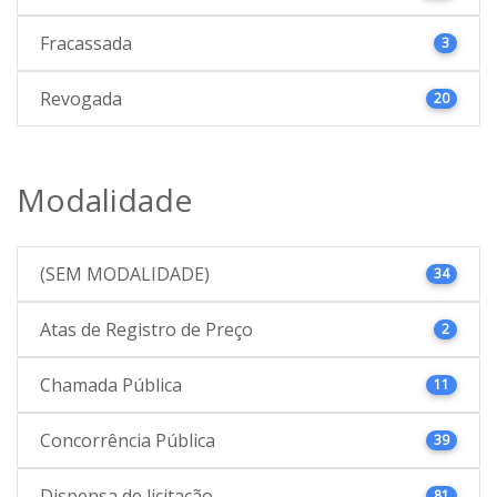
Fracassada
3
Revogada
20
Modalidade
(SEM MODALIDADE)
34
Atas de Registro de Preço
2
Chamada Pública
11
Concorrência Pública
39
Dispensa de licitação
81