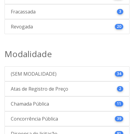
Fracassada
3
Revogada
20
Modalidade
(SEM MODALIDADE)
34
Atas de Registro de Preço
2
Chamada Pública
11
Concorrência Pública
39
Dispensa de licitação
81