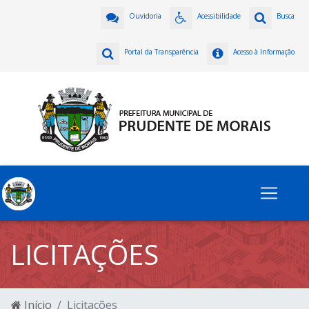
Ouvidoria
Acessibilidade
Busca
Portal da Transparência
Acesso à Informação
LICITAÇÕES
Início
Licitações