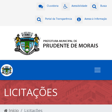
Ouvidoria
Acessibilidade
Busca
Portal da Transparência
Acesso à Informação
LICITAÇÕES
Início
Licitações