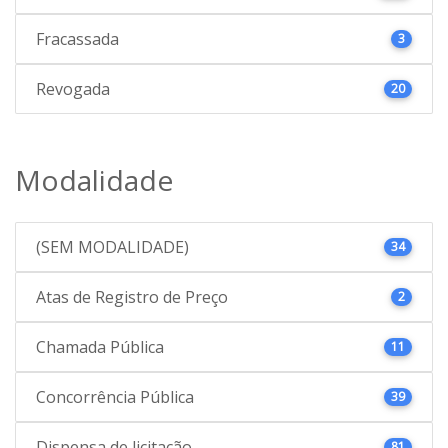
Fracassada
3
Revogada
20
Modalidade
(SEM MODALIDADE)
34
Atas de Registro de Preço
2
Chamada Pública
11
Concorrência Pública
39
Dispensa de licitação
81