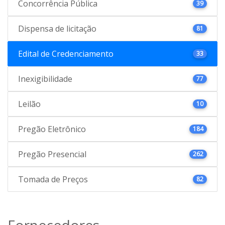
Concorrência Pública
39
Dispensa de licitação
81
Edital de Credenciamento
33
Inexigibilidade
77
Leilão
10
Pregão Eletrônico
184
Pregão Presencial
262
Tomada de Preços
82
Fornecedores