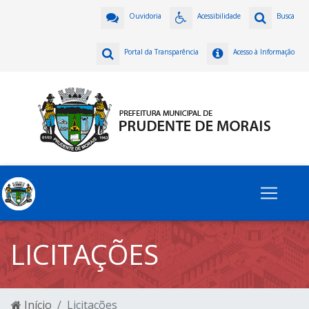
Ouvidoria
Acessibilidade
Busca
Portal da Transparência
Acesso à Informação
LICITAÇÕES
Início
Licitações