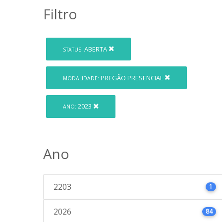
Filtro
ABERTA
STATUS:
PREGÃO PRESENCIAL
MODALIDADE:
2023
ANO:
Ano
2203
1
2026
84