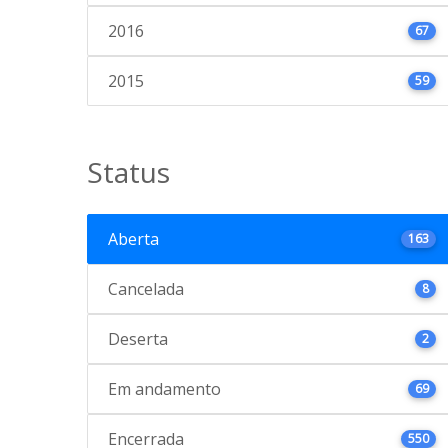
2016
67
2015
59
Status
Aberta
163
Cancelada
8
Deserta
2
Em andamento
69
Encerrada
550