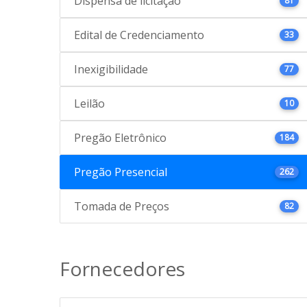
Dispensa de licitação
81
Edital de Credenciamento
33
Inexigibilidade
77
Leilão
10
Pregão Eletrônico
184
Pregão Presencial
262
Tomada de Preços
82
Fornecedores