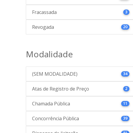
Fracassada
3
Revogada
20
Modalidade
(SEM MODALIDADE)
34
Atas de Registro de Preço
2
Chamada Pública
11
Concorrência Pública
39