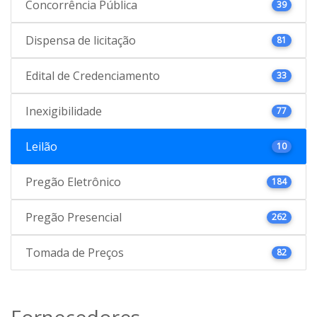
Concorrência Pública
39
Dispensa de licitação
81
Edital de Credenciamento
33
Inexigibilidade
77
Leilão
10
Pregão Eletrônico
184
Pregão Presencial
262
Tomada de Preços
82
Fornecedores