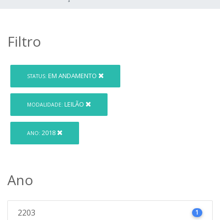
Filtro
EM ANDAMENTO
STATUS:
LEILÃO
MODALIDADE:
2018
ANO:
Ano
2203
1