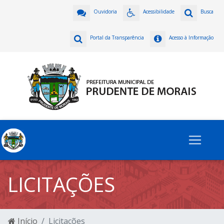
Ouvidoria
Acessibilidade
Busca
Portal da Transparência
Acesso à Informação
LICITAÇÕES
Início
Licitações