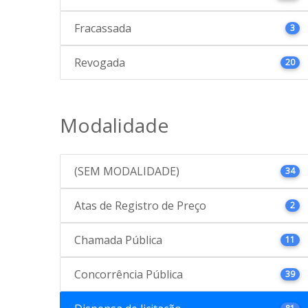
Fracassada
3
Revogada
20
Modalidade
(SEM MODALIDADE)
34
Atas de Registro de Preço
2
Chamada Pública
11
Concorrência Pública
39