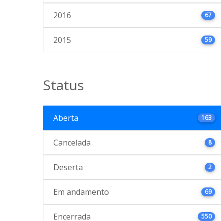
2016
67
2015
59
Status
Aberta
163
Cancelada
8
Deserta
2
Em andamento
69
Encerrada
550