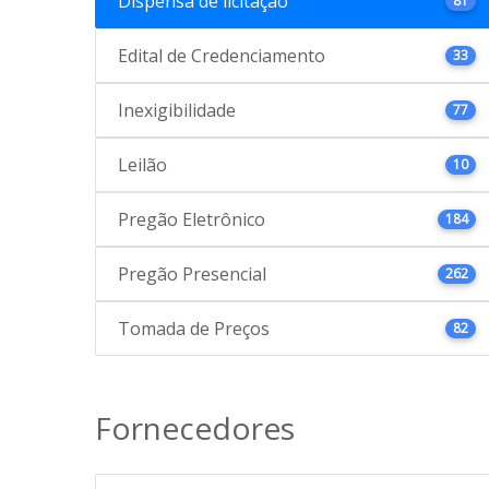
Dispensa de licitação
81
Edital de Credenciamento
33
Inexigibilidade
77
Leilão
10
Pregão Eletrônico
184
Pregão Presencial
262
Tomada de Preços
82
Fornecedores