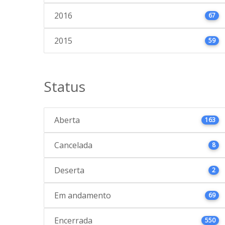
2016
67
2015
59
Status
Aberta
163
Cancelada
8
Deserta
2
Em andamento
69
Encerrada
550