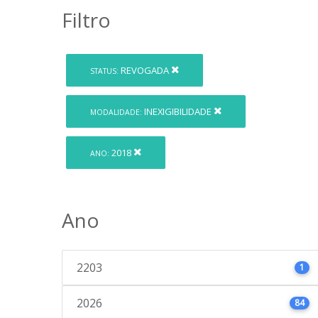
Filtro
REVOGADA
STATUS:
INEXIGIBILIDADE
MODALIDADE:
2018
ANO:
Ano
2203
1
2026
84