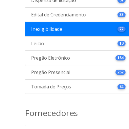
Dispensa de licitação
81
Edital de Credenciamento
33
Inexigibilidade
77
Leilão
10
Pregão Eletrônico
184
Pregão Presencial
262
Tomada de Preços
82
Fornecedores