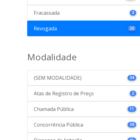
Fracassada
3
Revogada
20
Modalidade
(SEM MODALIDADE)
34
Atas de Registro de Preço
2
Chamada Pública
11
Concorrência Pública
39