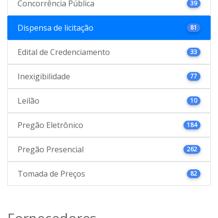
Concorrência Pública
39
Dispensa de licitação
81
Edital de Credenciamento
33
Inexigibilidade
77
Leilão
10
Pregão Eletrônico
184
Pregão Presencial
262
Tomada de Preços
82
Fornecedores