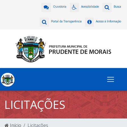
Ouvidoria
Acessibilidade
Busca
Portal da Transparência
Acesso à Informação
LICITAÇÕES
Início
Licitações