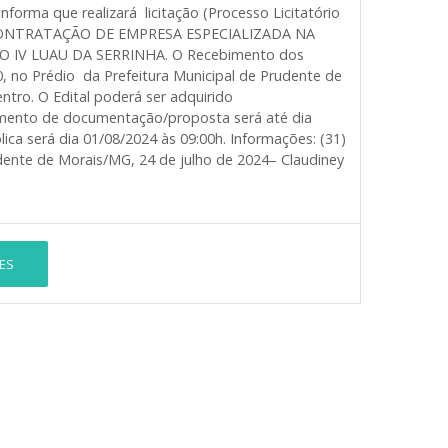
a que realizará licitação (Processo Licitatório
O: CONTRATAÇÃO DE EMPRESA ESPECIALIZADA NA
IV LUAU DA SERRINHA. O Recebimento dos
0, no Prédio da Prefeitura Municipal de Prudente de
entro. O Edital poderá ser adquirido
bimento de documentação/proposta será até dia
ica será dia 01/08/2024 às 09:00h. Informações: (31)
ente de Morais/MG, 24 de julho de 2024– Claudiney
ES