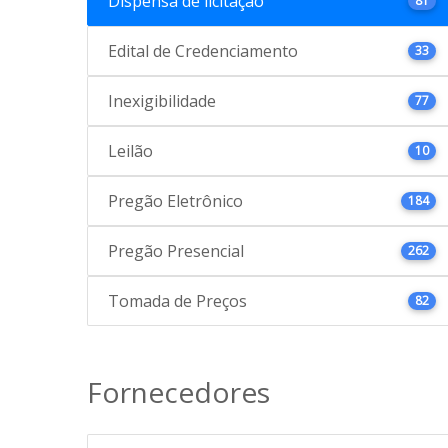
Dispensa de licitação
81
Edital de Credenciamento
33
Inexigibilidade
77
Leilão
10
Pregão Eletrônico
184
Pregão Presencial
262
Tomada de Preços
82
Fornecedores