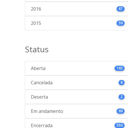
2016
67
2015
59
Status
Aberta
163
Cancelada
8
Deserta
2
Em andamento
69
Encerrada
550