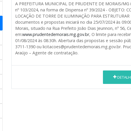
A PREFEITURA MUNICIPAL DE PRUDENTE DE MORAIS/MG inform
nº 103/2024, na forma de Dispensa nº 39/2024 - OBJET
LOCAÇÃO DE TORRE DE ILUMINAÇÃO PARA ESTRUTURAR O 
documentos e propostas iniciará no dia 25/07/2024 às 09:0
Morais, situado na Rua Prefeito João Dias Jeunnon, nº 56, C
em:
www.prudentedemorais.mg.gov.br
, O limite para rece
01/08/2024 às 08:30h. Abertura das propostas e sessão públ
3711-1390 ou licitacoes@prudentedemorais.mg.gov.br. Prud
Araújo – Agente de contratação.
DETALH