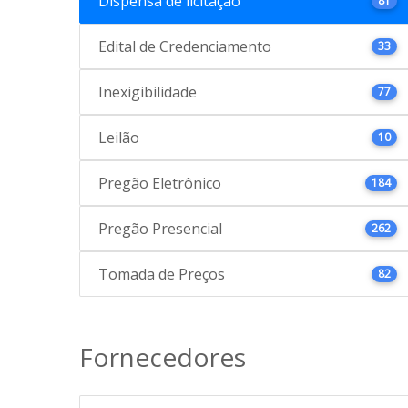
Dispensa de licitação
81
Edital de Credenciamento
33
Inexigibilidade
77
Leilão
10
Pregão Eletrônico
184
Pregão Presencial
262
Tomada de Preços
82
Fornecedores