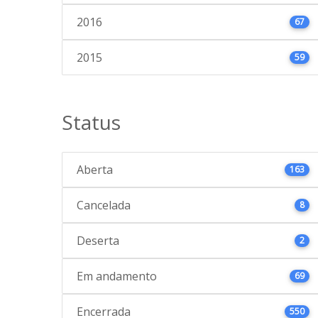
2016
67
2015
59
Status
Aberta
163
Cancelada
8
Deserta
2
Em andamento
69
Encerrada
550