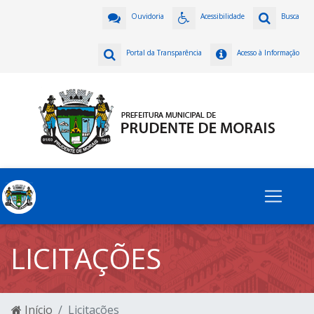
Ouvidoria
Acessibilidade
Busca
Portal da Transparência
Acesso à Informação
LICITAÇÕES
Início
Licitações