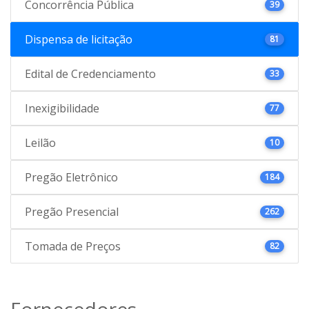
Concorrência Pública
39
Dispensa de licitação
81
Edital de Credenciamento
33
Inexigibilidade
77
Leilão
10
Pregão Eletrônico
184
Pregão Presencial
262
Tomada de Preços
82
Fornecedores