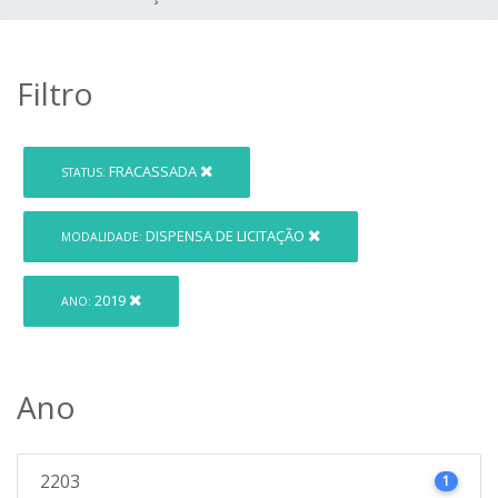
Filtro
FRACASSADA
STATUS:
DISPENSA DE LICITAÇÃO
MODALIDADE:
2019
ANO:
Ano
2203
1