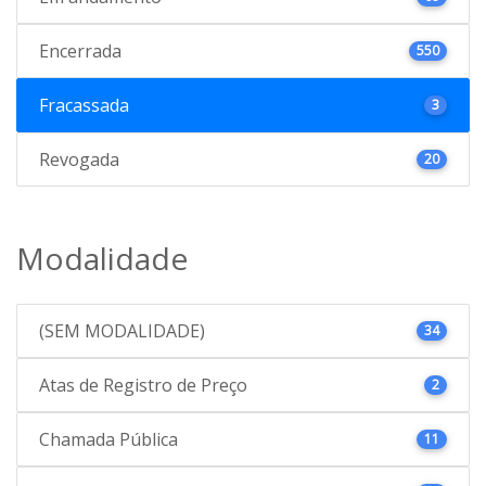
Encerrada
550
Fracassada
3
Revogada
20
Modalidade
(SEM MODALIDADE)
34
Atas de Registro de Preço
2
Chamada Pública
11