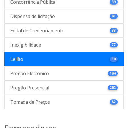
Concorrência Pública
39
Dispensa de licitação
81
Edital de Credenciamento
33
Inexigibilidade
77
Leilão
10
Pregão Eletrônico
184
Pregão Presencial
262
Tomada de Preços
82
Fornecedores