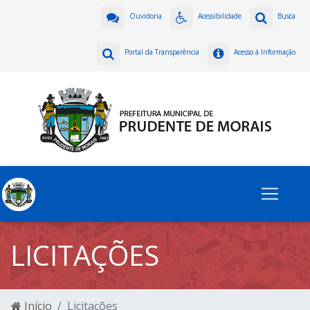
Ouvidoria
Acessibilidade
Busca
Portal da Transparência
Acesso à Informação
LICITAÇÕES
Início
Licitações