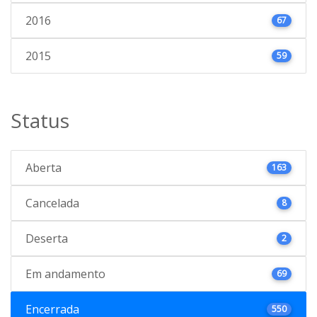
2016
67
2015
59
Status
Aberta
163
Cancelada
8
Deserta
2
Em andamento
69
Encerrada
550