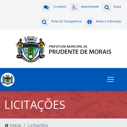
Ouvidoria
Acessibilidade
Busca
Portal da Transparência
Acesso à Informação
LICITAÇÕES
Início
Licitações