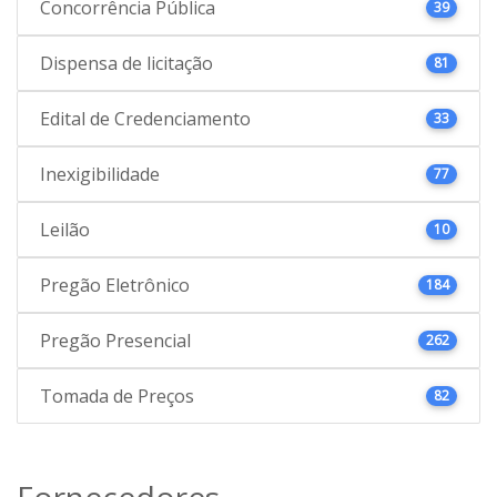
Concorrência Pública
39
Dispensa de licitação
81
Edital de Credenciamento
33
Inexigibilidade
77
Leilão
10
Pregão Eletrônico
184
Pregão Presencial
262
Tomada de Preços
82
Fornecedores