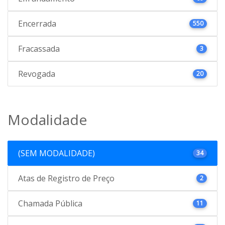
Encerrada
550
Fracassada
3
Revogada
20
Modalidade
(SEM MODALIDADE)
34
Atas de Registro de Preço
2
Chamada Pública
11