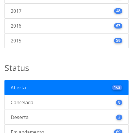
2017
48
2016
67
2015
59
Status
Aberta
163
Cancelada
8
Deserta
2
Em andamento
69