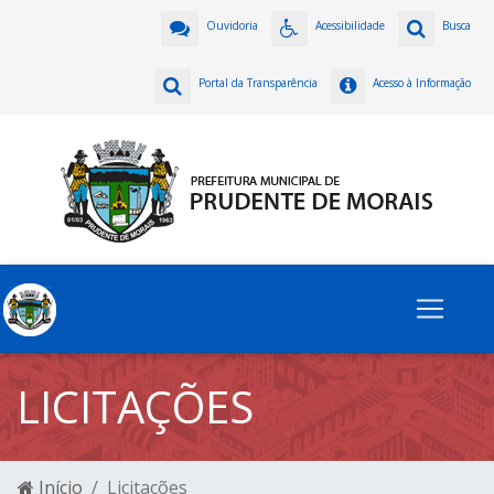
Ouvidoria
Acessibilidade
Busca
Portal da Transparência
Acesso à Informação
LICITAÇÕES
Início
Licitações