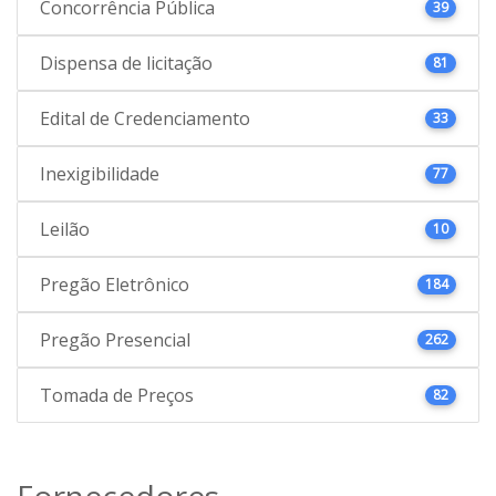
Concorrência Pública
39
Dispensa de licitação
81
Edital de Credenciamento
33
Inexigibilidade
77
Leilão
10
Pregão Eletrônico
184
Pregão Presencial
262
Tomada de Preços
82
Fornecedores