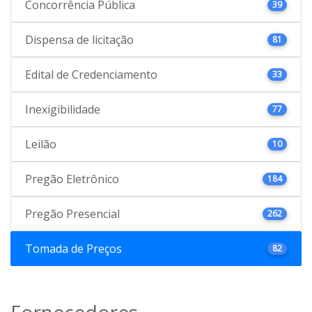
Concorrência Pública
39
Dispensa de licitação
81
Edital de Credenciamento
33
Inexigibilidade
77
Leilão
10
Pregão Eletrônico
184
Pregão Presencial
262
Tomada de Preços
82
Fornecedores