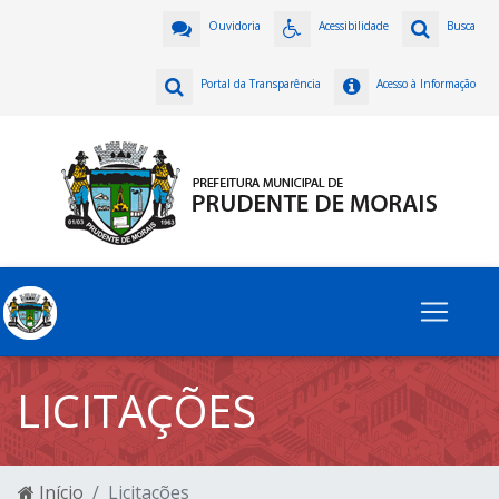
Ouvidoria
Acessibilidade
Busca
Portal da Transparência
Acesso à Informação
LICITAÇÕES
Início
Licitações