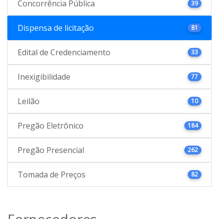
Concorrência Pública
39
Dispensa de licitação
81
Edital de Credenciamento
33
Inexigibilidade
77
Leilão
10
Pregão Eletrônico
184
Pregão Presencial
262
Tomada de Preços
82
Fornecedores