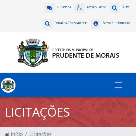
Ouvidoria
Acessibilidade
Busca
Portal da Transparência
Acesso à Informação
LICITAÇÕES
Início
Licitações