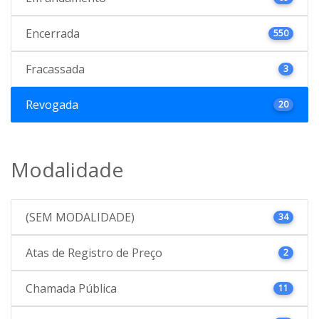
Encerrada
550
Fracassada
3
Revogada
20
Modalidade
(SEM MODALIDADE)
34
Atas de Registro de Preço
2
Chamada Pública
11