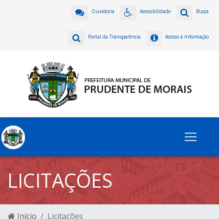
Ouvidoria
Acessibilidade
Busca
Portal da Transparência
Acesso à Informação
LICITAÇÕES
Início
Licitações