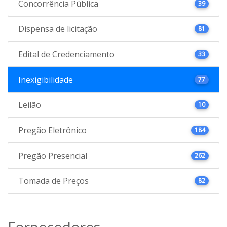
Concorrência Pública
39
Dispensa de licitação
81
Edital de Credenciamento
33
Inexigibilidade
77
Leilão
10
Pregão Eletrônico
184
Pregão Presencial
262
Tomada de Preços
82
Fornecedores