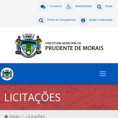
Ouvidoria
Acessibilidade
Busca
Portal da Transparência
Acesso à Informação
LICITAÇÕES
Início
Licitações