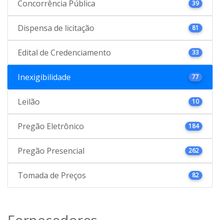
Concorrência Pública
39
Dispensa de licitação
81
Edital de Credenciamento
33
Inexigibilidade
77
Leilão
10
Pregão Eletrônico
184
Pregão Presencial
262
Tomada de Preços
82
Fornecedores