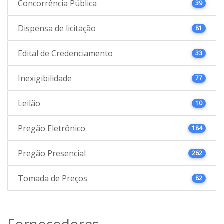
Concorrência Pública
39
Dispensa de licitação
81
Edital de Credenciamento
33
Inexigibilidade
77
Leilão
10
Pregão Eletrônico
184
Pregão Presencial
262
Tomada de Preços
82
Fornecedores