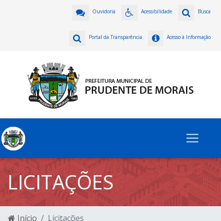
Ouvidoria
Acessibilidade
Busca
Portal da Transparência
Acesso à Informação
LICITAÇÕES
Início
Licitações