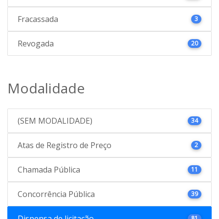
Fracassada
3
Revogada
20
Modalidade
(SEM MODALIDADE)
34
Atas de Registro de Preço
2
Chamada Pública
11
Concorrência Pública
39
Dispensa de licitação
81