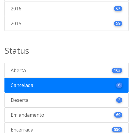
2016
67
2015
59
Status
Aberta
163
Cancelada
8
Deserta
2
Em andamento
69
Encerrada
550