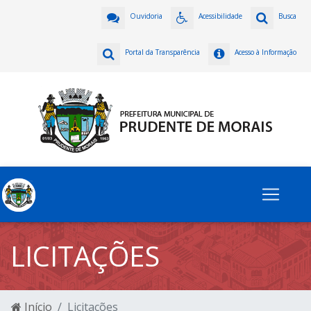
Ouvidoria
Acessibilidade
Busca
Portal da Transparência
Acesso à Informação
LICITAÇÕES
Início
Licitações