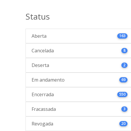
Status
Aberta
163
Cancelada
8
Deserta
2
Em andamento
69
Encerrada
550
Fracassada
3
Revogada
20