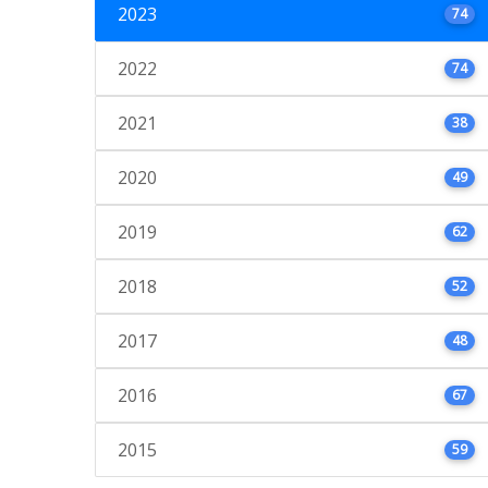
2023
74
2022
74
2021
38
2020
49
2019
62
2018
52
2017
48
2016
67
2015
59