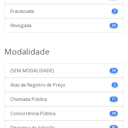
Fracassada
3
Revogada
20
Modalidade
(SEM MODALIDADE)
34
Atas de Registro de Preço
2
Chamada Pública
11
Concorrência Pública
39
Dispensa de licitação
81