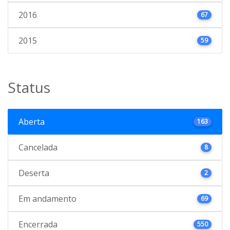
2016
67
2015
59
Status
Aberta
163
Cancelada
8
Deserta
2
Em andamento
69
Encerrada
550