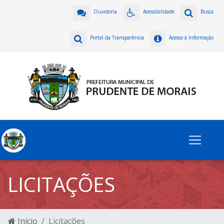
Ouvidoria
Acessibilidade
Busca
Portal da Transparência
Acesso à Informação
LICITAÇÕES
Início
Licitações