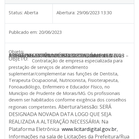
Status:
Aberta
Abertura:
29/06/2023 13:30
Publicado em:
20/06/2023
Objeto:
A PREFEITURA MUNICIPAL DE Prudente de Morais/MG
TORNA PÚBLICO O ADIAMENTO DA ABERTURA DO PROCESSO LICITATÓRIO 063/2023 – PREGÃO ELETRÔNICO Nº 13/2023, Motivo: Novas Alterações no Termo de Referência do Edital -
OBJETO:
Contratação de empresa especializada para
prestação de serviços de atendimento
suplementar/complementar nas funções de Dentista,
Terapeuta Ocupacional, Nutricionista, Fisioterapeuta,
Fonoaudiólogo, Enfermeiro e Educador Físico, no
Município de Prudente de Morais/MG. Os profissionais
devem ser habilitados conforme exigência dos conselhos
Abertura/sessão: SERÁ
regionais competentes.
DESIGNADA NOVADA DATA LOGO QUE SEJA
REALIZADA A ALTERAÇÃO NECESSÁRIA: Na
Plataforma Eletrônica
www.licitardigital.gov.br
,
Informações na sala de Licitações da Prefeitura/Rua